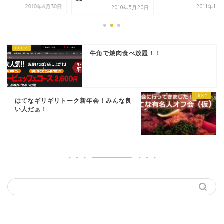
2010年6月30日
2011年11
2010年5月20日
牛角で焼肉食べ放題！！
はてなギリギリトーク新年会！みんな良
い人だぁ！