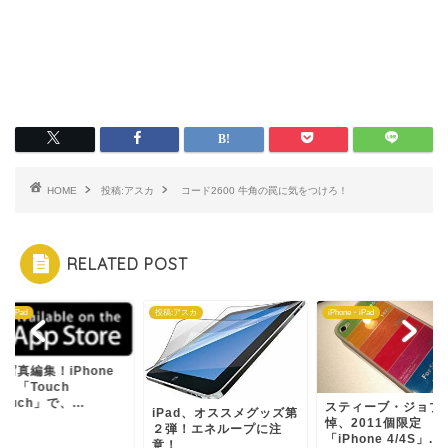
HOME
投稿:アスカ
コード2600 牛角の罠に気をつけろ！
RELATED POST
ne・iPad
投稿:アスカ
iPhone・iPad
写真編集！iPhone
リ「Touch
touch」で、...
スティーブ・ジョブ
iPad、オススメグッズ第
悼、2011個限定
２弾！エネループに注
「iPhone 4/4S」...
意！