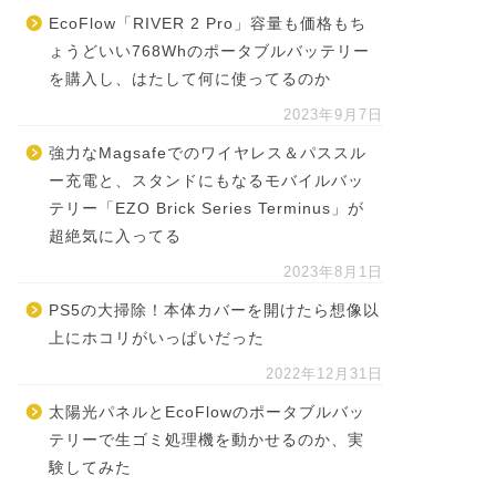
EcoFlow「RIVER 2 Pro」容量も価格もち
ょうどいい768Whのポータブルバッテリー
を購入し、はたして何に使ってるのか
2023年9月7日
強力なMagsafeでのワイヤレス＆パススル
ー充電と、スタンドにもなるモバイルバッ
テリー「EZO Brick Series Terminus」が
超絶気に入ってる
2023年8月1日
PS5の大掃除！本体カバーを開けたら想像以
上にホコリがいっぱいだった
2022年12月31日
太陽光パネルとEcoFlowのポータブルバッ
テリーで生ゴミ処理機を動かせるのか、実
験してみた