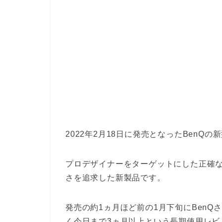
2022年2月18日に発売となったBenQの
プロデザイナーをターゲットにした正確
さを追求した新製品です。
発売の約1ヵ月ほど前の1月下旬にBen
く今日まで3ヵ月以上という長期使用レビ