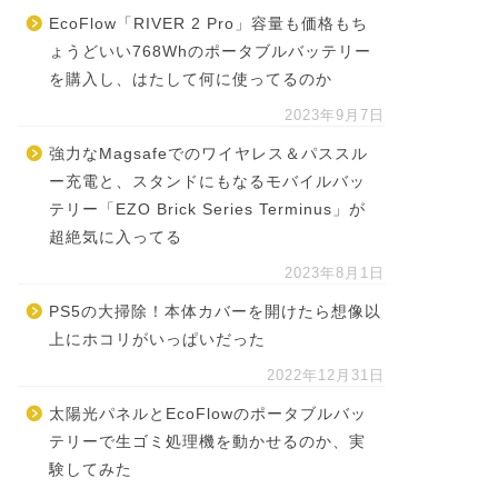
EcoFlow「RIVER 2 Pro」容量も価格もち
ょうどいい768Whのポータブルバッテリー
を購入し、はたして何に使ってるのか
2023年9月7日
強力なMagsafeでのワイヤレス＆パススル
ー充電と、スタンドにもなるモバイルバッ
テリー「EZO Brick Series Terminus」が
超絶気に入ってる
2023年8月1日
PS5の大掃除！本体カバーを開けたら想像以
上にホコリがいっぱいだった
2022年12月31日
太陽光パネルとEcoFlowのポータブルバッ
テリーで生ゴミ処理機を動かせるのか、実
験してみた