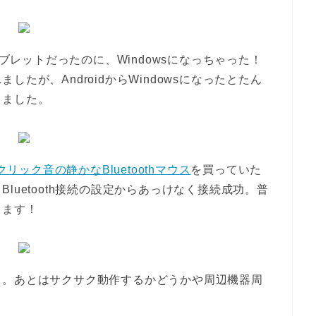
タブレットだったのに、Windowsになっちゃった！
たが、AndroidからWindowsになったとたん
きました。
クリック音の静かなBluetoothマウス
を買っていた
luetooth接続の設定からあっけなく接続成功。普
きます！
～。あとはサクサク動作するかどうかや周辺機器周