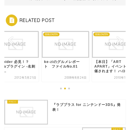
RELATED POST
id
投稿:ZAZEN
投稿:ZAZEN
droider 必見！？
ke-ziのグルメレポー
【本日】「ART
iccaプラグイン -名刺
ト ファイルNo.01
APART」イベント
...
催されます！ ハロウ
2012年3月21日
2008年8月24日
2010年10
『ラブプラス for ニンテンドー3DS』発
表！