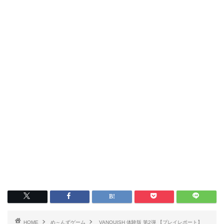
HOME
め～んずゲーム
VANQUISH 体験版 第2弾 【プレイレポート】