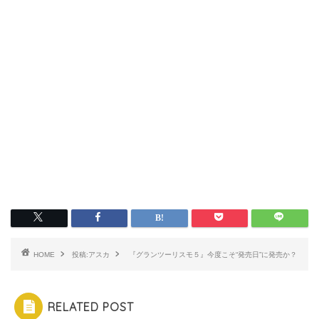
HOME
投稿:アスカ
『グランツーリスモ５』今度こそ“発売日”に発売か？
RELATED POST