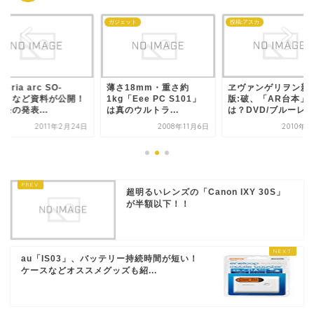
id
ガジェット
投稿:アスカ
peria arc SO-
薄さ18mm・重さ約
ヱヴァンゲリヲン新
1C』など資料が公開！
1kg「Eee PC S101」
版:破、「AR台本」
モの発表...
は真のウルトラ...
は？DVD/ブルーレイ.
2011年2月24日
2008年11月6日
2010年2
超明るいレンズの「Canon IXY 30S」
が半額以下！！
au「IS03」、バッテリー持続時間が短い！
ケースなどオススメグッズも紹...