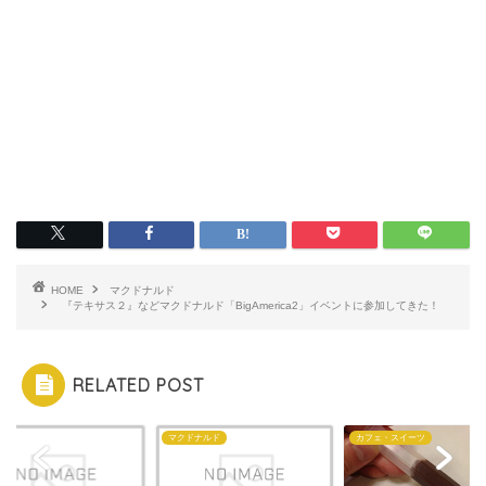
HOME
マクドナルド
『テキサス２』などマクドナルド「BigAmerica2」イベントに参加してきた！
RELATED POST
AX
マクドナルド
カフェ・スイーツ