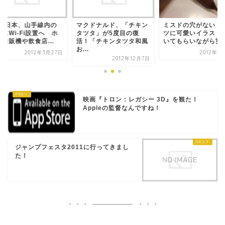
R東日本、山手線内の
マクドナルド、「チキン
ミスドの穴がないド
にWi-Fi設置へ ホ
タツタ」が5度目の復
ツに可愛いイラスト
自販機や飲食店...
活！「チキンタツタ和風
いてもらいながら実
お...
2012年3月27日
2012年5
2012年12月7日
映画『トロン：レガシー 3D』を観た！
Appleの監督なんですね！
ジャンプフェスタ2011に行ってきまし
た！