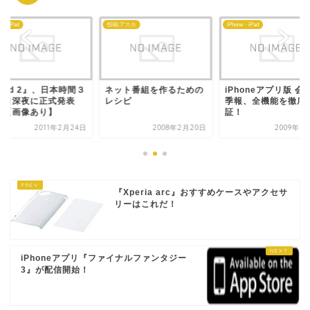
ne・iPad
投稿:アスカ
iPhone・iPad
Pad 2』、日本時間３
ネット番組を作るための
iPhoneアプリ版 会
２日深夜に正式発表
レシピ
季報、全機能を徹底
！【画像あり】
証！
2011年2月24日
2008年2月20日
2009年9
『Xperia arc』おすすめケースやアクセサ
リーはこれだ！
iPhoneアプリ『ファイナルファンタジー
3』が配信開始！