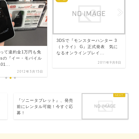
ア
3DSで『モンスターハンター 3
て
（トライ） G』正式発表 気に
って違約金1万円も免
なるオンラインプレイ...
bpsの『イー・モバイル
2011年9月8日
1...
2012年3月15日
全
『ソニータブレット』、発売
前にレンタル可能！今すぐ応
募！