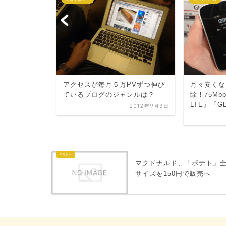
ハンター 3
式発表 気に
アクセスが毎月５万PVずつ伸び
月々安くな
...
ているブログのジャンルは？
除！75M
2011年9月8日
LTE』「GL0
2012年9月3日
マクドナルド、「ポテト」
サイズを150円で販売へ