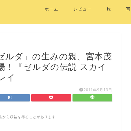
ホーム
レビュー
旅
写
ゼルダ」の生みの親、宮本茂
場！『ゼルダの伝説 スカイ
レイ
2011年9月13日
告から収益を得ることがあります