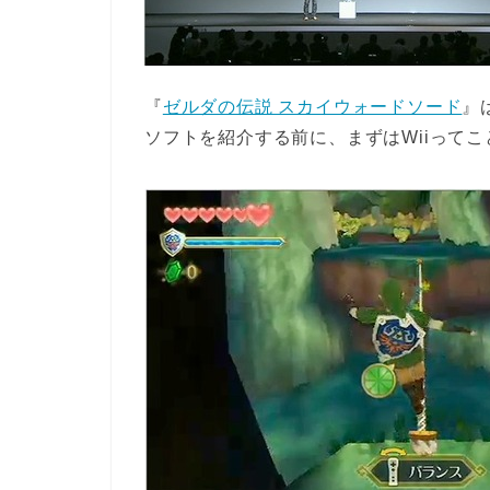
『
ゼルダの伝説 スカイウォードソード
』
ソフトを紹介する前に、まずはWiiって