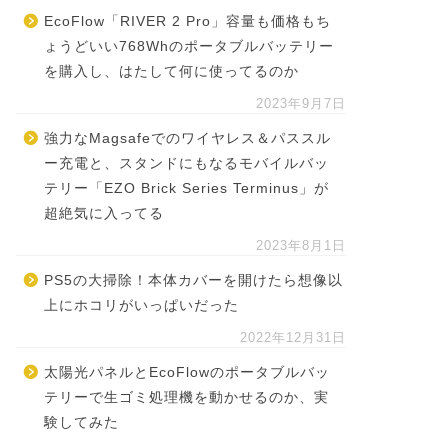
EcoFlow「RIVER 2 Pro」容量も価格もち
ょうどいい768Whのポータブルバッテリー
を購入し、はたして何に使ってるのか
2023年9月7日
強力なMagsafeでのワイヤレス＆パススル
ー充電と、スタンドにもなるモバイルバッ
テリー「EZO Brick Series Terminus」が
超絶気に入ってる
2023年8月1日
PS5の大掃除！本体カバーを開けたら想像以
上にホコリがいっぱいだった
2022年12月31日
太陽光パネルとEcoFlowのポータブルバッ
テリーで生ゴミ処理機を動かせるのか、実
験してみた