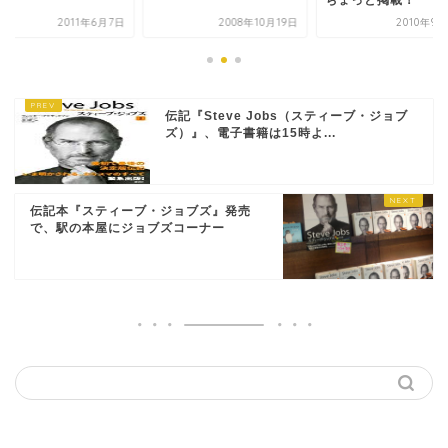
る！
ちょっと掲載！
2011年6月7日
2008年10月19日
2010年9
伝記『Steve Jobs（スティーブ・ジョブ
ズ）』、電子書籍は15時よ...
伝記本『スティーブ・ジョブズ』発売
で、駅の本屋にジョブズコーナー