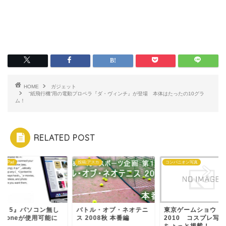
HOME
ガジェット
“紙飛行機”用の電動プロペラ『ダ・ヴィンチ』が登場 本体はたったの10グラ
ム！
RELATED POST
ne・iPad
投稿:アスカ
コンパニオン写真
OS 5』パソコン無し
バトル・オブ・ネオテニ
東京ゲームショウ
Phoneが使用可能に
ス 2008秋 本番編
2010 コスプレ写