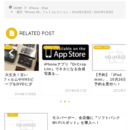
HOME
iPhone・iPad
週刊『iPhone 4S』フォトコレクション – 2012年1月2日～2012年1月8日
RELATED POST
なサービス
iPhone・iPad
iPhone・iPad
iPhoneアプリ『DrCrop
Lite』でネタになる合成
写真を...
ビも大丈夫！古い
【予約】「iPad
mmフィルムやVHSビ
mini」、10月26日
オテープをDVDにダ
予約を受付へ！
.
2011年6月27日
2012年10
2014年12月8日
モスバーガー、全店舗に『ソフトバンク
Wi-Fiスポット』を導入へ！