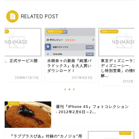
RELATED POST
:アスカ
投稿:アスカ
企画イベント
fe-X、正式サービス開
水樹奈々の新曲『純潔パ
東京ディズニーラン
！
ラドックス』を大人買い
ディズニーシー、「
ダウンロード！
し特別営業」の情報
解...
2008年11月11日
2011年8月3日
2012年7
週刊『iPhone 4S』フォトコレクション
- 2012年2月6日～2...
『ラブプラスぴあ』付録の“カノジョ”用