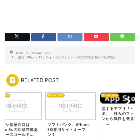
HOME
iPhone・iPad
週刊『iPhone 4S』フォトコレクション – 2012年3月19日～3月25日
RELATED POST
ne・iPad
iPhone・iPad
iPhone・iPad
恋するアプリ『ヒト
ボ』、好みのファッ
ンから異性を発見で
「...
ドバシ新宿西口は
ソフトバンク、iPhone
hone 6sの店頭在庫あ
3G専用サイトオープ
ローズゴールド...
ン！