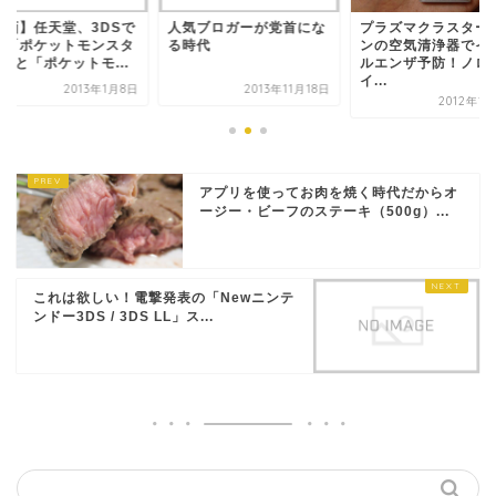
動画】任天堂、3DSで
人気ブロガーが党首にな
プラズマクラスター
作「ポケットモンスタ
る時代
ンの空気清浄器でイ
」と「ポケットモ...
ルエンザ予防！ノロ
イ...
2013年1月8日
2013年11月18日
2012年1
アプリを使ってお肉を焼く時代だからオ
ージー・ビーフのステーキ（500g）...
これは欲しい！電撃発表の「Newニンテ
ンドー3DS / 3DS LL」ス...