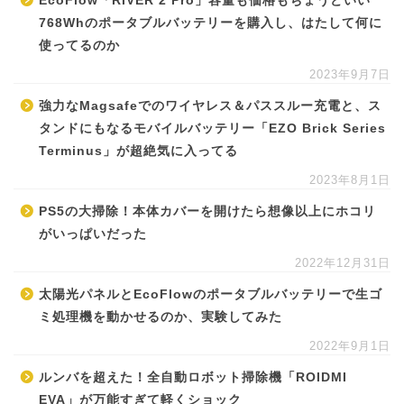
EcoFlow「RIVER 2 Pro」容量も価格もちょうどいい
768Whのポータブルバッテリーを購入し、はたして何に
使ってるのか
2023年9月7日
強力なMagsafeでのワイヤレス＆パススルー充電と、ス
タンドにもなるモバイルバッテリー「EZO Brick Series
Terminus」が超絶気に入ってる
2023年8月1日
PS5の大掃除！本体カバーを開けたら想像以上にホコリ
がいっぱいだった
2022年12月31日
太陽光パネルとEcoFlowのポータブルバッテリーで生ゴ
ミ処理機を動かせるのか、実験してみた
2022年9月1日
ルンバを超えた！全自動ロボット掃除機「ROIDMI
EVA」が万能すぎて軽くショック