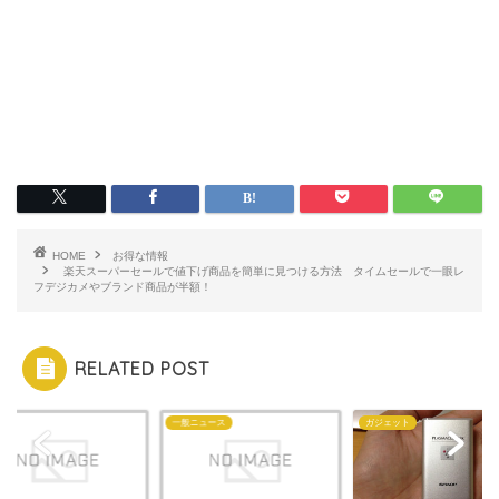
HOME
お得な情報
楽天スーパーセールで値下げ商品を簡単に見つける方法 タイムセールで一眼レ
フデジカメやブランド商品が半額！
RELATED POST
ム
一般ニュース
ガジェット