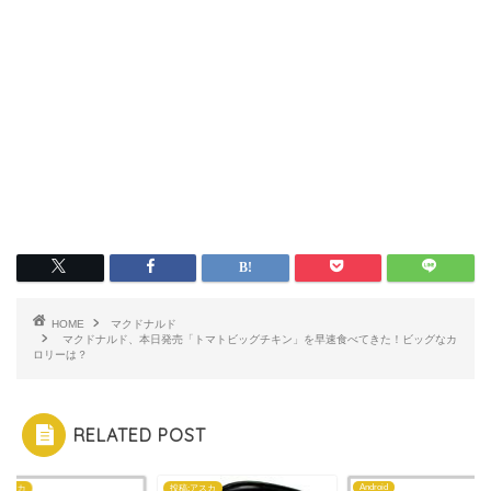
HOME
マクドナルド
マクドナルド、本日発売「トマトビッグチキン」を早速食べてきた！ビッグなカ
ロリーは？
RELATED POST
Android
:アスカ
投稿:アスカ