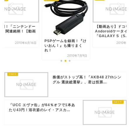
公開！「ニンテンドー
【動画あり】ドコモ
DS」関連銘柄！【動画
Andoroidケータイ
り】
「GALAXY S（S...
PSPゲームを録画！『け
2010年6月16日
2010年1
いおん！』も撮りまく
れ！
2010年7月9日
株価がストップ高！「AKB48 27thシン
グル 選抜総選挙」、君は投票...
「UCC エヴァ缶」が64％オフで1本あ
たり43円！浴衣姿のレイ・アスカ...