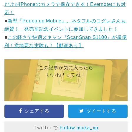
だけがiPhoneのカメラで保存できる！Evernoteにも対
応！
■
新型『Pogoplug Mobile』、ネタフルのコグレさんも
絶賛！ 発売前記念イベントに参加してきました！
■
この軽さで快適スキャン『ScanSnap S1100』が超便
利！意地悪な実験も！【動画あり】
この記事が気に入ったら
いいね ! してね！
シェアする
ツイートする
Twitter で
Follow asuka_xp