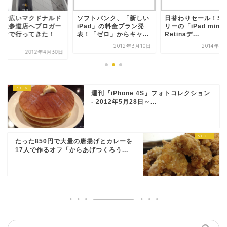
本一広いマクドナルド
ソフトバンク、「新しい
日替わりセール！SI
宿表参道店へブロガー
iPad」の料金プラン発
リーの「iPad mini
んなで行ってきた！
表！「ゼロ」からキャ...
Retinaデ...
.
2012年3月10日
2014年8
2012年4月30日
週刊『iPhone 4S』フォトコレクション
- 2012年5月28日～...
たった850円で大量の唐揚げとカレーを
17人で作るオフ「からあげつくろう...