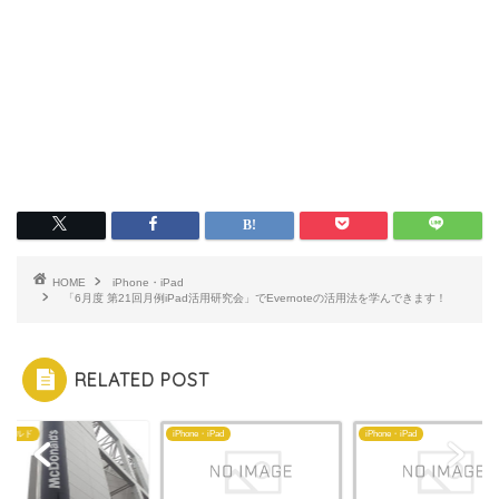
HOME
iPhone・iPad
「6月度 第21回月例iPad活用研究会」でEvernoteの活用法を学んできます！
RELATED POST
ドナルド
iPhone・iPad
iPhone・iPad