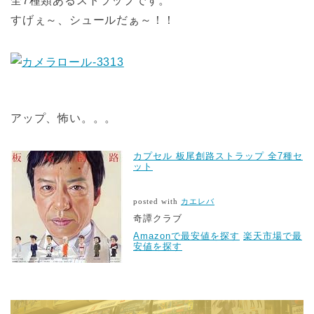
全7種類あるストラップです。
すげぇ～、シュールだぁ～！！
アップ、怖い。。。
カプセル 板尾創路ストラップ 全7種セ
ット
posted with
カエレバ
奇譚クラブ
Amazonで最安値を探す
楽天市場で最
安値を探す