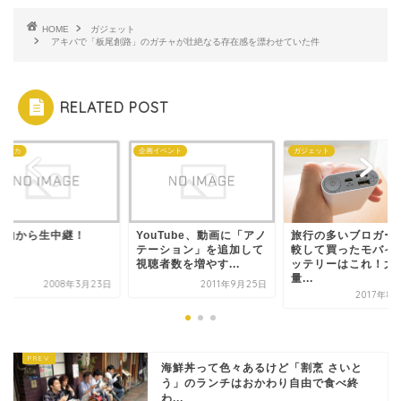
HOME
ガジェット
アキバで「板尾創路」のガチャが壮絶なる存在感を漂わせていた件
RELATED POST
:アスカ
企画イベント
ガジェット
車内から生中継！
YouTube、動画に「アノ
旅行の多いブロガー
テーション」を追加して
較して買ったモバイ
視聴者数を増やす...
ッテリーはこれ！大
量...
2008年3月23日
2011年9月25日
2017年8
海鮮丼って色々あるけど「割烹 さいと
う」のランチはおかわり自由で食べ終
わ...