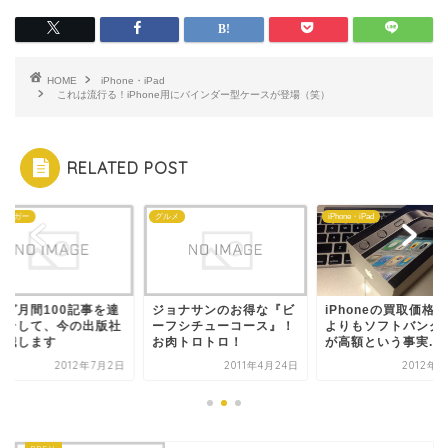
HOME
iPhone・iPad
これは流行る！iPhone用にバインダー型ケースが登場（笑）
RELATED POST
メ
iPhone・iPad
プロブロガー
ョナサンのお得な『ビ
iPhoneの買取価格、au
ブログ月間100記事
フシチューコース』！
よりもソフトバンクの方
成。そして、今の出
肉トロトロ！
が高額という事実...
を退職します
2011年4月24日
2012年9月5日
2012年7