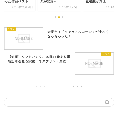
良かった作品ベスト...
スが開始へ
置構想が浮上
2015年12月31日
2013年12月5日
2014年
大変だ！「キャラメルコーン」が小さく
なっちゃった！
【速報】ソフトバンク、本日17時より緊
急記者会見を実施！米スプリント買収...