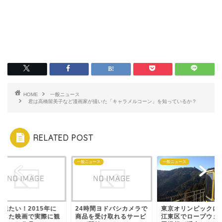
HOME
一般ニュース
君は高橋留美子など漫画家が描いた「キャラメルコーン」を知っているか？
RELATED POST
一般ニュース
一般ニュース
た観たい！2015年に
24時間ヨドバシカメラで
東京オリンピックに
開した映画で実際に観
商品を受け取れるサービ
江東区でロープウェ