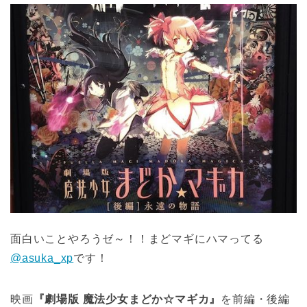
面白いことやろうゼ～！！まどマギにハマってる
@asuka_xp
です！
映画
『劇場版 魔法少女まどか☆マギカ』
を前編・後編