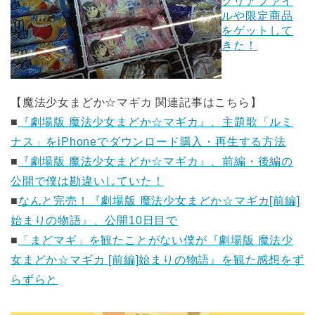
クリアファイ
ルや限定商品
をゲットして
きた！
【魔法少女まどか☆マギカ 関連記事はこちら】
■
『劇場版 魔法少女まどか☆マギカ』、主題歌「ルミ
ナス」をiPhoneでダウンロード購入・再生する方法
■
『劇場版 魔法少女まどか☆マギカ』、前編・後編の
公開で僕は勘違いしていた！
■
なんと完売！『劇場版 魔法少女まどか☆マギカ[前編]
始まりの物語』、公開10日目で
■
「まどマギ」を観たことがない僕が『劇場版 魔法少
女まどか☆マギカ [前編]始まりの物語』を観た感想をず
らずらと