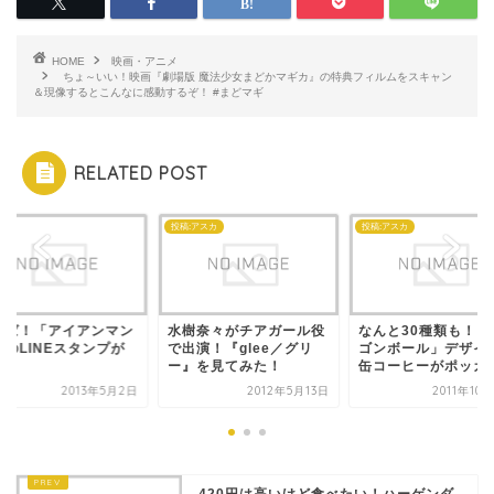
HOME
映画・アニメ
ちょ～いい！映画『劇場版 魔法少女まどかマギカ』の特典フィルムをスキャン
＆現像するとこんなに感動するぞ！ #まどマギ
RELATED POST
投稿:アスカ
投稿:アスカ
らば！「アイアンマン
水樹奈々がチアガール役
なんと30種類も！「
」のLINEスタンプが
で出演！『glee／グリ
ゴンボール」デザイ
場！
ー』を見てみた！
缶コーヒーがポッカか.
2013年5月2日
2012年5月13日
2011年10