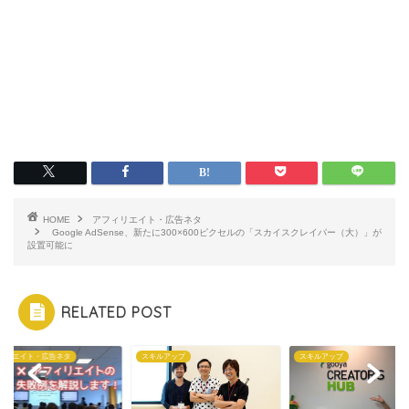
HOME
アフィリエイト・広告ネタ
Google AdSense、新たに300×600ピクセルの「スカイスクレイパー（大）」が
設置可能に
RELATED POST
ィリエイト・広告ネタ
スキルアップ
スキルアップ