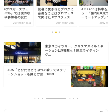
2014ブロガーズフェ
読者に愛されるブログに
Amazonは料率を上
ティバル』では僕の収
必要なことはブロフェス
う！『第2回東京ブ
構造や参加者の役に...
で聞けた #ブロフェス...
ーミートアップ』で..
2014年8月13日
2014年8月25日
2012年1
東京スカイツリー、クリスマスイルミネ
ーションは5種類も！限定ライティン
グ...
3DS「とびだせどうぶつの森」でスクリ
ーンショットを撮る方法 Twitt...