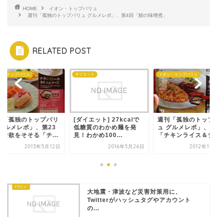
HOME
イオン・トップバリュ
週刊「孤独のトップバリュ グルメレポ」、第4回「鯖の味噌煮」
RELATED POST
エット
イオン・トップバリュ
イオン・トップバリュ
イエット] 27kcalで
週刊「孤独のトップバリ
週刊「孤独のトップ
糖質のわかめ麺を発
ュ グルメレポ」、第2回
ュ グルメレポ」、第
わかめ100...
「チキンライス＆デミ...
回は食欲をそそる「チ.
2016年5月26日
2012年11月23日
2013年5
大地震・津波など災害対策用に、
Twitterがハッシュタグやアカウント
の...