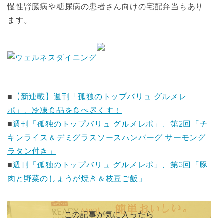
慢性腎臓病や糖尿病の患者さん向けの宅配弁当もあり
ます。
■
【新連載】週刊「孤独のトップバリュ グルメレ
ポ」、冷凍食品を食べ尽くす！
■
週刊「孤独のトップバリュ グルメレポ」、第2回「チ
キンライス＆デミグラスソースハンバーグ サーモング
ラタン付き」
■
週刊「孤独のトップバリュ グルメレポ」、第3回「豚
肉と野菜のしょうが焼き＆枝豆ご飯」
この記事が気に入ったら