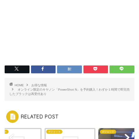
HOME
お得な情報
オンライン限定のキヤノン「PowerShot N」を予約購入！わずか１時間で即完売
したブラックは再受付あり
RELATED POST
ェット
ガジェット
ガジェット