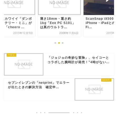
らにカワイイ「ダンボ
薄さ18mm・重さ約
ScanSnap iX500、
バッテリー・ミニ」が
1kg「Eee PC S101」
iPhone・iPadとのW
！「cheero ...
は真のウルトラ...
Fi...
2013年12月5日
2008年11月6日
2013年
「ジョジョの奇妙な冒険」、セイコーと
コラボした腕時計が発売！"4時がない...
セブンイレブンの「netprint」でエラー
が出たときの解決方法 確定申...