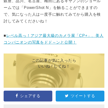
銀座、品川、名古屋、梅田にあるキヤノンのショール
ームでは「PowerShot N」を触ることができますの
で、気になった人は一度手に触れてみてから購入を検
討してみてくださいね！
■
レベル高っ！アジア最大級のカメラ展「CP+」、美人
コンパニオンの写真をドド～ンと公開！
この記事が気に入ったら
いいね ! してね！
シェアする
ツイートする