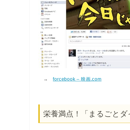
→
forcebook – 映画.com
栄養満点！「まるごとダ