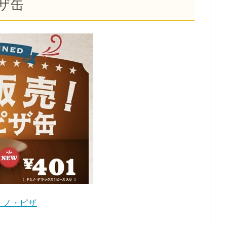
ザ缶
ミノ・ピザ