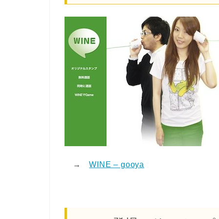
→
WINE – gooya