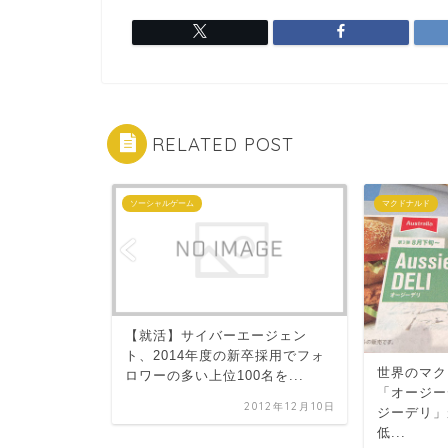
RELATED POST
ソーシャルゲーム
マクドナルド
メ」、お正
【就活】サイバーエージェン
！深夜時間
ト、2014年度の新卒採用でフォ
世界のマク
るぞ！ ...
ロワーの多い上位100名を...
「オージー
012年12月27日
2012年12月10日
ジーデリ」
低...