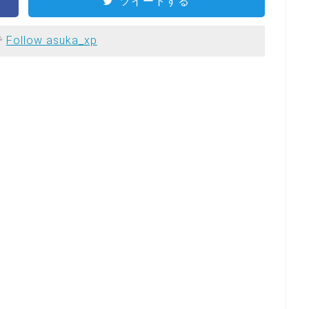
ツイートする
で
Follow asuka_xp