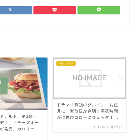
一般ニュース
ソ
【
ドラマ「孤独のグルメ」、お正
ト
月に一挙放送が判明！深夜時間
ドナルド、第3弾・
ロ
帯に再びゴローに会えるぞ！ ...
デリ」「チーズオー
2012年12月27日
が発売。カロリー