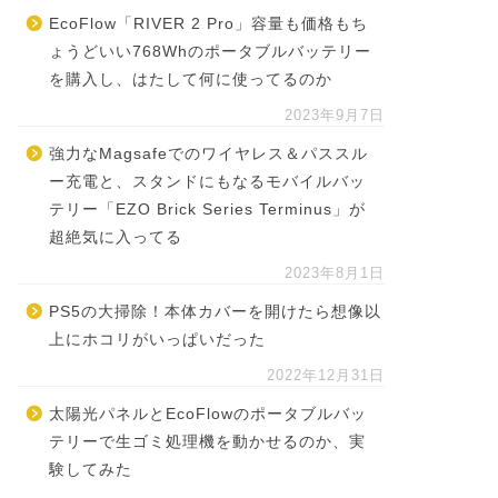
EcoFlow「RIVER 2 Pro」容量も価格もち
ょうどいい768Whのポータブルバッテリー
を購入し、はたして何に使ってるのか
2023年9月7日
強力なMagsafeでのワイヤレス＆パススル
ー充電と、スタンドにもなるモバイルバッ
テリー「EZO Brick Series Terminus」が
超絶気に入ってる
2023年8月1日
PS5の大掃除！本体カバーを開けたら想像以
上にホコリがいっぱいだった
2022年12月31日
太陽光パネルとEcoFlowのポータブルバッ
テリーで生ゴミ処理機を動かせるのか、実
験してみた