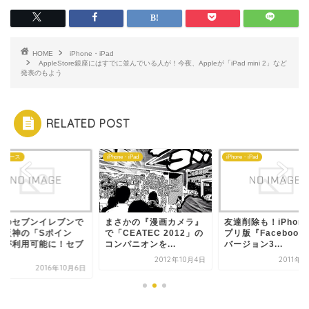
HOME
iPhone・iPad
AppleStore銀座にはすでに並んでいる人が！今夜、Appleが「iPad mini 2」など
発表のもよう
RELATED POST
ニュース
iPhone・iPad
iPhone・iPad
西のセブンイレブンで
まさかの『漫画カメラ』
友達削除も！iPhon
急阪神の「Sポイン
で「CEATEC 2012」の
プリ版『Facebook
」が利用可能に！セブ
コンパニオンを...
バージョン3...
.
2012年10月4日
2011年
2016年10月6日