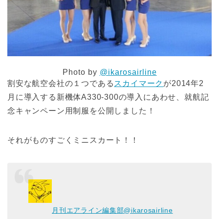
Photo by
@ikarosairline
割安な航空会社の１つである
スカイマーク
が2014年2
月に導入する新機体A330-300の導入にあわせ、就航記
念キャンペーン用制服を公開しました！
それがものすごくミニスカート！！
月刊エアライン編集部
@ikarosairline