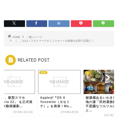
HOME
一般ニュース
こ、これは！スカイマークがミニスカートの制服を起用で話題に！
RELATED POST
a
Apple
旅
ニー、新型スマホ
Appleが『OS X
秘湯感あるいわき市
peria Z2」 を正式発
Yosemite（ヨセミ
地の湯「田村屋旅館
4K動画撮影...
テ）』を発表！Ma...
不思議なツルツルの
と...
2014年2月24日
2014年6月3日
2021年3