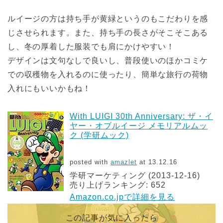
ルイージの方は持ち手が黄緑というのもこだわりを感
じさせられます。また、持ち手の長さがそこそこある
し、冬の厚着した服装でも肩にかけやすい！
デザインは文句なしで良いし、普段使いのほかコミケ
での収穫物を入れるのに使ったり、簡単な旅行の荷物
入れにもいいかもね！
With LUIGI 30th Anniversary: ザ・イ
ヤー・オブルイージ メモリアルムッ
ク (学研ムック)
posted with
amazlet
at 13.12.16
学研マーケティング (2013-12-16)
売り上げランキング: 652
Amazon.co.jpで詳細を見る
この記事が気に入ったら