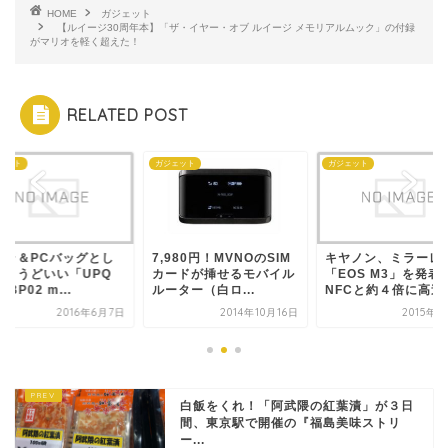
HOME
ガジェット
【ルイージ30周年本】「ザ・イヤー・オブ ルイージ メモリアルムック」の付録
がマリオを軽く超えた！
RELATED POST
ェット
ガジェット
ガジェット
メラ＆PCバッグとし
7,980円！MVNOのSIM
キヤノン、ミラーレ
ちょうどいい「UPQ
カードが挿せるモバイル
「EOS M3」を発表
 BP02 m...
ルーター（白ロ...
NFCと約４倍に高速化.
2016年6月7日
2014年10月16日
2015年2
白飯をくれ！「阿武隈の紅葉漬」が３日
間、東京駅で開催の『福島美味ストリ
ー...