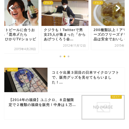
メ
グルメ
グルメ
ラフトビールに合うお
クジラも！Twitterで男
200種類以上！アマ
まみ「昆布〆たら
女25人が集まった「から
ーズのフリーズドラ
」、ひかりTVショッピ
あげつくろう会...
品は安全でおいしくて.
.
2012年11月12日
2015年3
2015年4月28日
コミケ出展３回目の日本マイクロソフト
で、販売グッズを見せてもらいまし
た！...
【2014年の福袋】ユニクロ、８店舗限
定で２種類の福袋を販売！中身は１万...