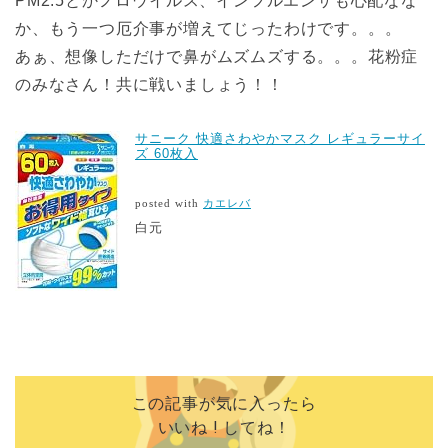
PM2.5とかノロウイルス、インフルエンザも心配なな
か、もう一つ厄介事が増えてじったわけです。。。
あぁ、想像しただけで鼻がムズムズする。。。花粉症
のみなさん！共に戦いましょう！！
サニーク 快適さわやかマスク レギュラーサイ
ズ 60枚入
posted with
カエレバ
白元
この記事が気に入ったら
いいね ! してね！