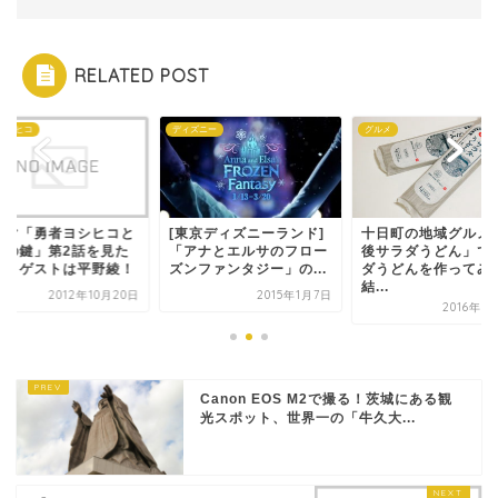
RELATED POST
ヨシヒコ
ディズニー
グルメ
ラマ「勇者ヨシヒコと
[東京ディズニーランド]
十日町の地域グルメ
霊の鍵」第2話を見た
「アナとエルサのフロー
後サラダうどん」で
想 ゲストは平野綾！
ズンファンタジー」の...
ダうどんを作ってみ
結...
2012年10月20日
2015年1月7日
2016年3
Canon EOS M2で撮る！茨城にある観
光スポット、世界一の「牛久大...