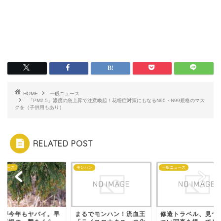
HOME
一般ニュース
「PM2.5」濃度の急上昇で注意喚起！花粉症対策にもなるN95・N99規格のマス
クを（子供用もあり）
RELATED POST
ニュース
モンハン
一般ニュース
粉が今年もヤバイ。早
まるでモンハン！流血王
修造トラベル、見つ