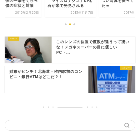
も痛恨の一撃をくらっ
「ライスロナクス」の化
つい写真を撮ってし
いる僕の症状と対策
石が米で発見される
たｗ
2015年2月25日
2013年11月7日
2017年9
このレンズの位置で度数が違うって凄い
な！メガネスーパーの目に優しい
PC・...
財布がピンチ！北海道・稚内駅前のコン
ビニ・銀行ATMはどこだ？！