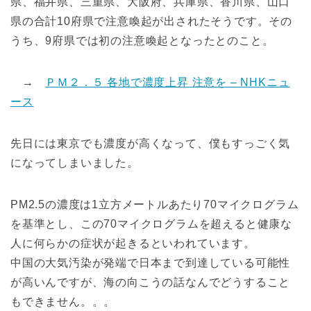
県、福井県、三重県、大阪府、兵庫県、香川県、山口
県の合計10府県で注意喚起が出されたそうです。その
うち、9府県では初の注意喚起となったとのこと。
→
ＰＭ２．５ 各地で濃度上昇 注意を – NHKニュ
ース
先日には東京でも濃度が高くなって、僕もすっごく気
になってしまいました。
PM2.5の濃度は1立方メートルあたり70マイクログラム
を基準とし、この70マイクログラムを超えると健康な
人に何らかの症状が起きるといわれています。
中国の大気汚染が発端で日本まで到達している可能性
が高いんですが、海の向こうの話なんでどうすること
もできません。。。