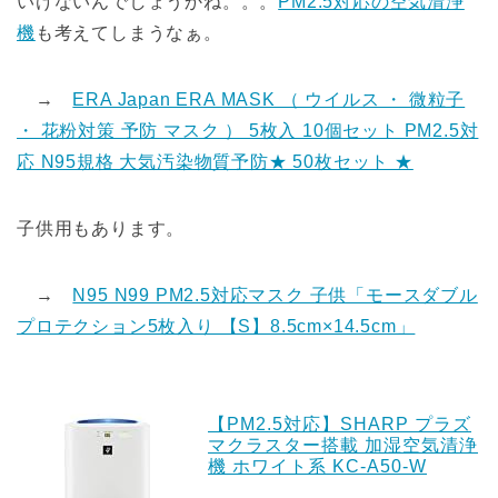
いけないんでしょうかね。。。
PM2.5対応の空気清浄
機
も考えてしまうなぁ。
→
ERA Japan ERA MASK （ ウイルス ・ 微粒子
・ 花粉対策 予防 マスク ） 5枚入 10個セット PM2.5対
応 N95規格 大気汚染物質予防★ 50枚セット ★
子供用もあります。
→
N95 N99 PM2.5対応マスク 子供「モースダブル
プロテクション5枚入り 【S】8.5cm×14.5cm」
【PM2.5対応】SHARP プラズ
マクラスター搭載 加湿空気清浄
機 ホワイト系 KC-A50-W