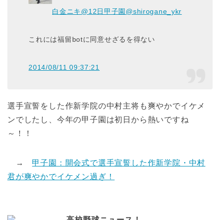
白金ニキ@12日甲子園
@shirogane_ykr
これには福留botに同意せざるを得ない
2014/08/11 09:37:21
選手宣誓をした作新学院の中村主将も爽やかでイケメ
ンでしたし、今年の甲子園は初日から熱いですね
～！！
→
甲子園：開会式で選手宣誓した作新学院・中村
君が爽やかでイケメン過ぎ！
高校野球ニュース！