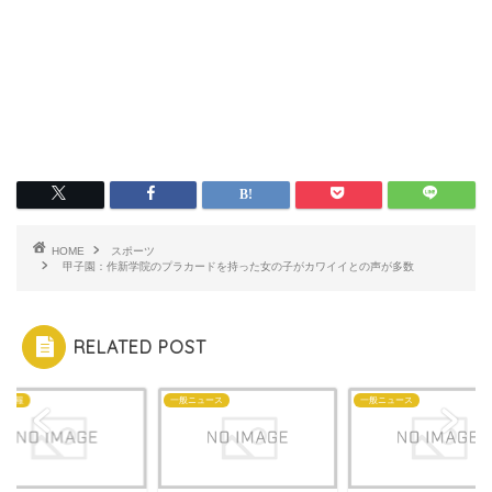
HOME
スポーツ
甲子園：作新学院のプラカードを持った女の子がカワイイとの声が多数
RELATED POST
な情報
一般ニュース
一般ニュース