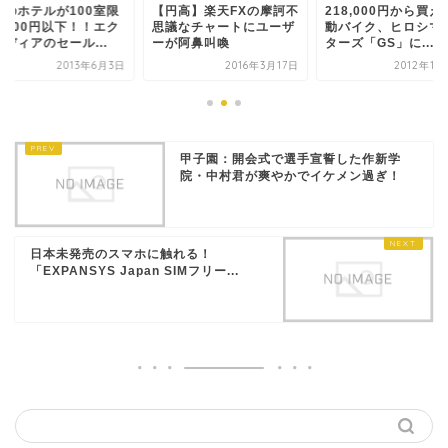
幌のホテルが100室限
【円高】楽天FXの摩訶不
218,000円から買え
で500円以下！！エク
思議なチャートにユーザ
動バイク、ヒロシマ
ディアのセール...
ーが阿鼻叫喚
ターズ「GS」に...
2013年6月3日
2016年3月17日
2012年11
甲子園：開会式で選手宣誓した作新学
院・中村君が爽やかでイケメン過ぎ！
日本未発売のスマホに触れる！
「EXPANSYS Japan SIMフリー...