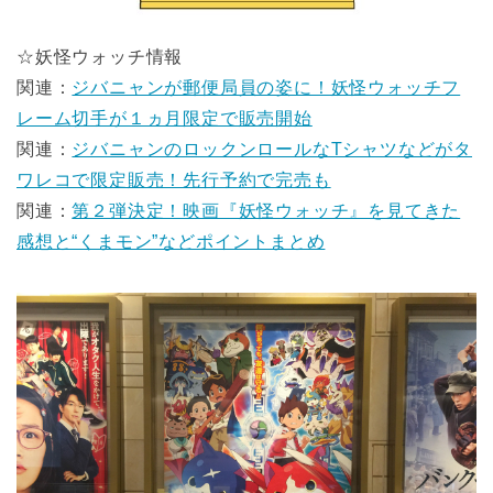
☆妖怪ウォッチ情報
関連：
ジバニャンが郵便局員の姿に！妖怪ウォッチフ
レーム切手が１ヵ月限定で販売開始
関連：
ジバニャンのロックンロールなTシャツなどがタ
ワレコで限定販売！先行予約で完売も
関連：
第２弾決定！映画『妖怪ウォッチ』を見てきた
感想と“くまモン”などポイントまとめ