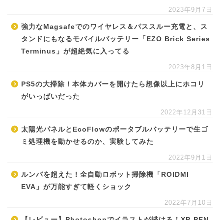
2023年9月7日
強力なMagsafeでのワイヤレス＆パススルー充電と、ス
タンドにもなるモバイルバッテリー「EZO Brick Series
Terminus」が超絶気に入ってる
2023年8月1日
PS5の大掃除！本体カバーを開けたら想像以上にホコリ
がいっぱいだった
2022年12月31日
太陽光パネルとEcoFlowのポータブルバッテリーで生ゴ
ミ処理機を動かせるのか、実験してみた
2022年9月1日
ルンバを超えた！全自動ロボット掃除機「ROIDMI
EVA」が万能すぎて軽くショック
2022年7月10日
【レビュー】Photoshopでイラストが描ける！XP-PEN