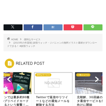
HOME
便利なサービス
[2015年の年賀状] 妖怪ウォッチ・ジバニャンの無料イラスト素材がダウンロー
ドできる！ #妖怪ウォッチ
RELATED POST
なサービス
便利なサービス
一般ニュース
ーソンでは最多約90種
Twitterで返信やリツイ
北朝鮮、3G回線のデ
ものプリペイドカード
ートなどの通知メールを
タ通信サービスを外
買えるという衝撃！...
解除する方法
向けに開始