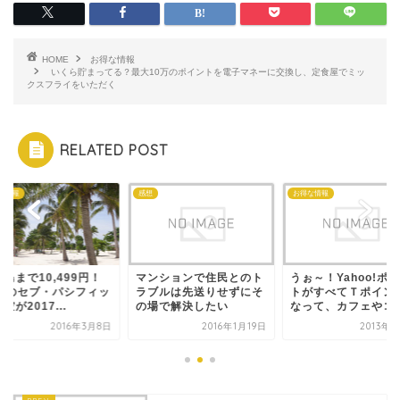
HOME
お得な情報
いくら貯まってる？最大10万のポイントを電子マネーに交換し、定食屋でミッ
クスフライをいただく
RELATED POST
な情報
感想
お得な情報
島まで10,499円！
マンションで住民とのト
うぉ～！Yahoo!ポ
CCのセブ・パシフィッ
ラブルは先送りせずにそ
トがすべてＴポイン
空が2017...
の場で解決したい
なって、カフェやコ..
2016年3月8日
2016年1月19日
2013年