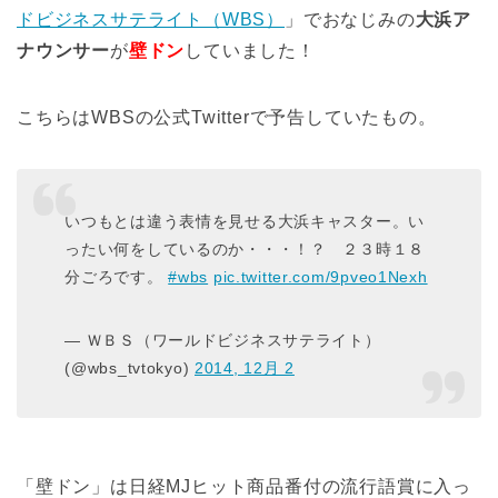
ドビジネスサテライト（WBS）
」でおなじみの
大浜ア
ナウンサー
が
壁ドン
していました！
こちらはWBSの公式Twitterで予告していたもの。
いつもとは違う表情を見せる大浜キャスター。い
ったい何をしているのか・・・！？ ２３時１８
分ごろです。
#wbs
pic.twitter.com/9pveo1Nexh
— ＷＢＳ（ワールドビジネスサテライト）
(@wbs_tvtokyo)
2014, 12月 2
「壁ドン」は日経MJヒット商品番付の流行語賞に入っ