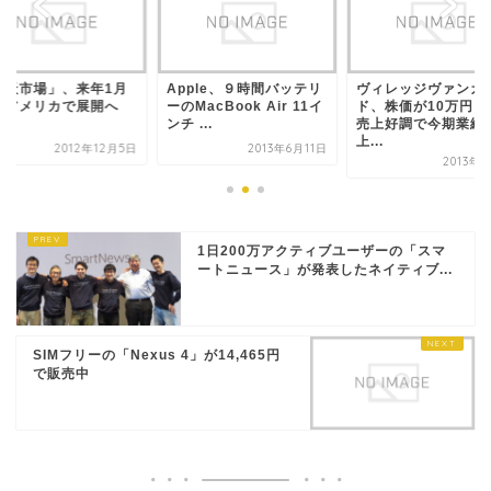
楽天市場」、来年1月
Apple、９時間バッテリ
ヴィレッジヴァンガ
もアメリカで展開へ
ーのMacBook Air 11イ
ド、株価が10万円回
ンチ ...
売上好調で今期業績
上...
2012年12月5日
2013年6月11日
2013年
1日200万アクティブユーザーの「スマ
ートニュース」が発表したネイティブ...
SIMフリーの「Nexus 4」が14,465円
で販売中