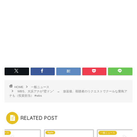
HOME
一般ニュース
WBS、大浜アナが“壁ドン” → 放送後、視聴者のリクエストでクールな豊島ア
ナも（投資担当） #wbs
RELATED POST
Apple
ニュース
一般ニュース