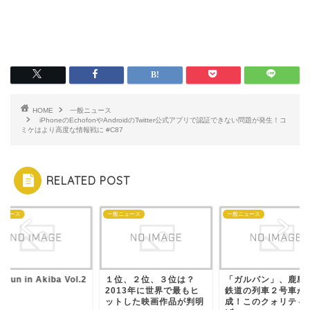
HOME
一般ニュース
iPhoneのEchofonやAndroidのTwitter公式アプリで認証できない問題が発生！コ
ミケはより高度な情報戦に #C87
RELATED POST
ニュース
一般ニュース
一般ニュース
 fun in Akiba Vol.2
１位、２位、３位は？
「ガルパン」、鹿島
2013年に世界で最もヒ
鉄道の列車２号車が
ットした映画作品が判明
成！このクォリティ