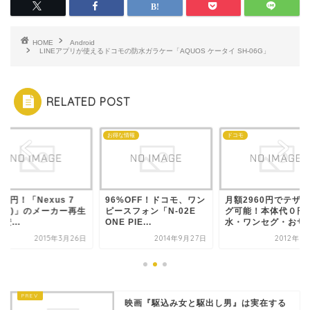
HOME
Android
LINEアプリが使えるドコモの防水ガラケー「AQUOS ケータイ SH-06G」
RELATED POST
id
お得な情報
ドコモ
770円！「Nexus 7
96%OFF！ドコモ、ワン
月額2960円でテザ
012)」のメーカー再生
ピースフォン「N-02E
グ可能！本体代０円
安...
ONE PIE...
水・ワンセグ・おサイ.
2015年3月26日
2014年9月27日
2012年5
映画『駆込み女と駆出し男』は実在する