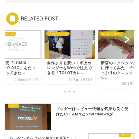
RELATED POST
ガーイベント
ブロガーイベント
カフェ・スイーツ
発売『LUMIX
自作よりも安い！卓上カ
新宿のロクシタンカ
one P-03C』をたっ
レンダーをWebで注文で
に行ってみた！チー
使ってきた...
きる「TOLOTカレ...
っぷりのクロックム
シ...
2010年11月17日
2013年11月13日
2013年11
ブロガーはレビュー依頼を気持ち良く受
けたい！AMNとSmartNewsが...
ハーゲンダッツが２個で100円に！！