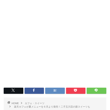
HOME
カフェ・スイーツ
楽天カフェが夏メニューを６月より発売！二子玉川店の新スイーツも