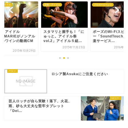
・アイドル
芸能・アイドル
ブロガーイベント
挙！アイドル
スタマリと握手も！「に
ボーズのWi-Fiスピ
ARMARIEがノンアル
ゅっと。アイドル祭
ー「SoundTouch
ールワインの動画CM
vol.2」アイドル５組...
楽サービス...
.
2015年11月23日
2016年1
2015年10月29日
ロシア製Asukaにご注意ください
芸人ロッチが自ら実験！落下、火花、
雨、砂も大丈夫な堅牢タブレット
「Del...