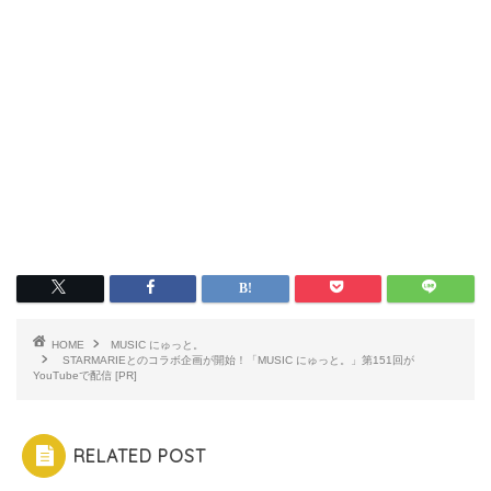
HOME
MUSIC にゅっと。
STARMARIEとのコラボ企画が開始！「MUSIC にゅっと。」第151回が
YouTubeで配信 [PR]
RELATED POST