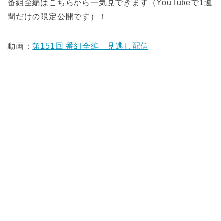
番組全編はこちらから一気見できます（YouTubeで1週
間だけの限定公開です）！
動画：
第151回 番組全編 見逃し配信