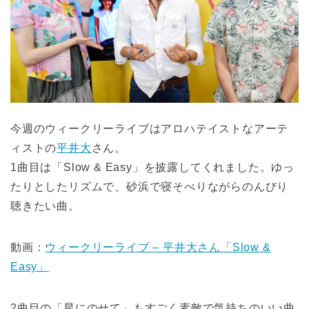
今週のウィークリーライブはアロハテイストなアーテ
ィストの
平井大
さん。
1曲目は「Slow & Easy」を披露してくれました。ゆっ
たりとしたリズムで、砂浜で寝そべりながらのんびり
聴きたい曲。
動画：
ウィークリーライブ – 平井大さん「Slow &
Easy」
2曲目の「星にのせて」もすごく素敵で気持ちのいい曲