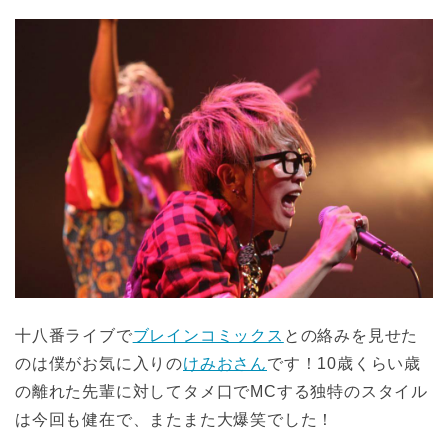
十八番ライブで
ブレインコミックス
との絡みを見せた
のは僕がお気に入りの
けみおさん
です！10歳くらい歳
の離れた先輩に対してタメ口でMCする独特のスタイル
は今回も健在で、またまた大爆笑でした！