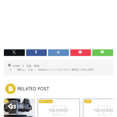
HOME
写真・動画
「構わん、やれ！」Netflixがシドニアのパロディ動画を３本も公開！
RELATED POST
 R
投稿:アスカ
感想