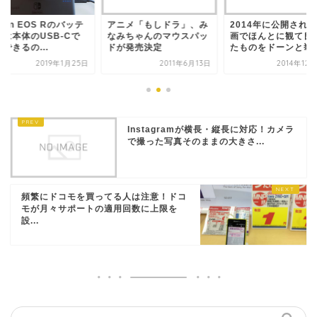
n EOS Rのバッテ
アニメ「もしドラ」、み
2014年に公開された映
本体のUSB-Cで
なみちゃんのマウスパッ
画でほんとに観て良かっ
るの...
ドが発売決定
たものをドーンと挙げ...
2019年1月25日
2011年6月13日
2014年12月30
Instagramが横長・縦長に対応！カメラ
で撮った写真そのままの大きさ...
頻繁にドコモを買ってる人は注意！ドコ
モが月々サポートの適用回数に上限を
設...