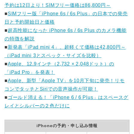
予約は12日より！SIMフリー価格は86,800円～
■
SIMフリー版「iPhone 6s / 6s Plus」の日本での発売
日と予約開始日と価格
■
超高性能になった iPhone 6s / 6s Plus のカメラ機能
の特徴を解説
■
新発表「iPad mini 4」、超軽くて価格は42,800円～
（iPad mini 3とスペック・サイズを比較）
■
Apple、12.9インチ（2,732 × 2,048ドット）の
「iPad Pro」を発表！
■
Apple、新型「Apple TV」を10月下旬に発売！リモ
コンでタッチとSiriでの音声操作が可能！
■
ゴールド消える！「iPhone 6 / 6 Plus」はスペースグ
レイとシルバーの２色だけに
iPhoneの予約・申し込み情報