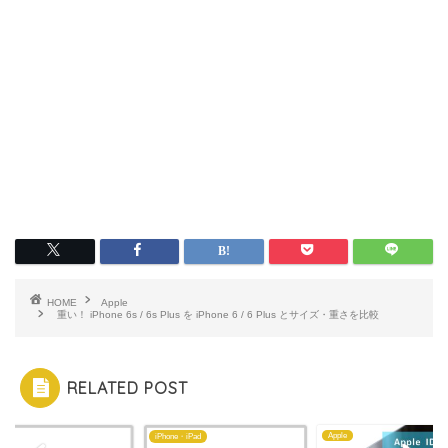
HOME
Apple
重い！ iPhone 6s / 6s Plus を iPhone 6 / 6 Plus とサイズ・重さを比較
RELATED POST
e
Apple
iPhone・iPad