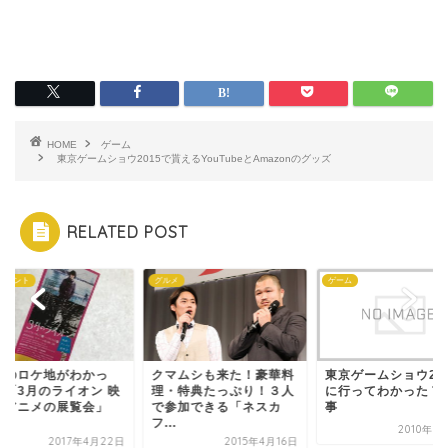
HOME
ゲーム
東京ゲームショウ2015で貰えるYouTubeとAmazonのグッズ
RELATED POST
イベント
グルメ
ゲーム
画のロケ地がわかっ
クマムシも来た！豪華料
東京ゲームショウ20
！「3月のライオン 映
理・特典たっぷり！３人
に行ってわかった７
とアニメの展覧会」
で参加できる「ネスカ
事
.
フ...
2010年9
2017年4月22日
2015年4月16日