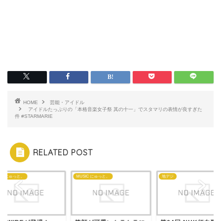
HOME
芸能・アイドル
アイドルたっぷりの「本格音楽女子祭 其の十一」でスタマリの表情が良すぎた
件 #STARMARIE
RELATED POST
IC にゅっと。
MUSIC にゅっと。
地デジ