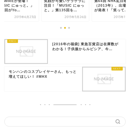
M WIREが登場！
笑顔が可愛いケラケラに
第64回 NHK紅白歌
USIC にゅっと。」
注目！「MUSIC にゅっ
（2013年）、出場
43回がYo...
と。」第135回を...
が発表！「笑って...
2015年6月23日
2015年5月26日
2013年11
[2016年の福袋] 東急百貨店は在庫数が
わかる！子供服からルピシア、今...
モンハンのコスプレイヤーさん、もっと
増えてほしい！ #MHX