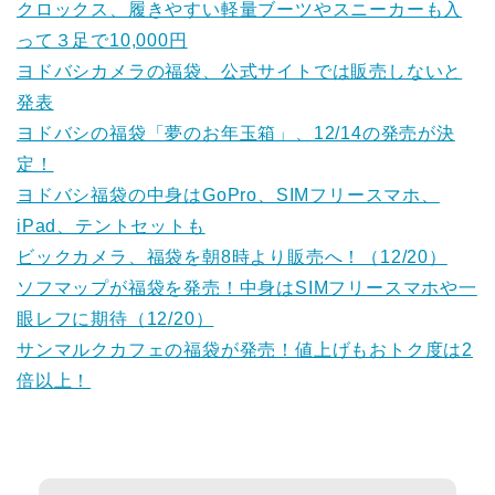
クロックス、履きやすい軽量ブーツやスニーカーも入
って３足で10,000円
ヨドバシカメラの福袋、公式サイトでは販売しないと
発表
ヨドバシの福袋「夢のお年玉箱」、12/14の発売が決
定！
ヨドバシ福袋の中身はGoPro、SIMフリースマホ、
iPad、テントセットも
ビックカメラ、福袋を朝8時より販売へ！（12/20）
ソフマップが福袋を発売！中身はSIMフリースマホや一
眼レフに期待（12/20）
サンマルクカフェの福袋が発売！値上げもおトク度は2
倍以上！