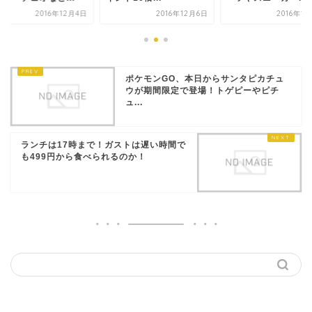
2016年12月4日
2016年12月6日
2016年1
ポケモンGO、本日からサンタピカチュ
ウが期間限定で登場！トゲピーやピチ
ュ...
ランチは17時まで！ガストは遅い時間で
も499円から食べられるのか！