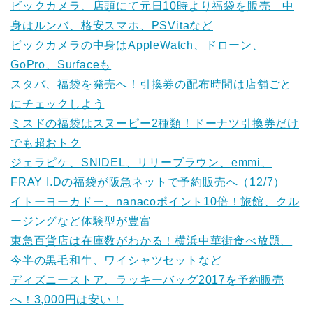
ビックカメラ、店頭にて元日10時より福袋を販売 中
身はルンバ、格安スマホ、PSVitaなど
ビックカメラの中身はAppleWatch、ドローン、
GoPro、Surfaceも
スタバ、福袋を発売へ！引換券の配布時間は店舗ごと
にチェックしよう
ミスドの福袋はスヌーピー2種類！ドーナツ引換券だけ
でも超おトク
ジェラピケ、SNIDEL、リリーブラウン、emmi、
FRAY I.Dの福袋が阪急ネットで予約販売へ（12/7）
イトーヨーカドー、nanacoポイント10倍！旅館、クル
ージングなど体験型が豊富
東急百貨店は在庫数がわかる！横浜中華街食べ放題、
今半の黒毛和牛、ワイシャツセットなど
ディズニーストア、ラッキーバッグ2017を予約販売
へ！3,000円は安い！