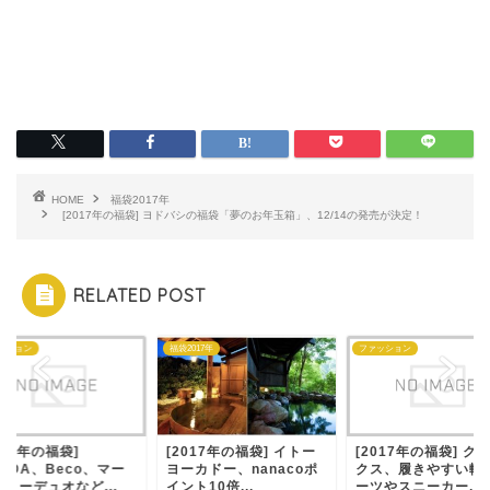
HOME
福袋2017年
[2017年の福袋] ヨドバシの福袋「夢のお年玉箱」、12/14の発売が決定！
RELATED POST
ッション
福袋2017年
ファッション
017年の福袋]
[2017年の福袋] イトー
[2017年の福袋] ク
ODA、Beco、マー
ヨーカドー、nanacoポ
クス、履きやすい軽
リーデュオなど...
イント10倍...
ーツやスニーカー...