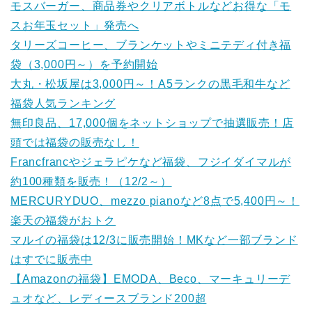
モスバーガー、商品券やクリアボトルなどお得な「モ
スお年玉セット」発売へ
タリーズコーヒー、ブランケットやミニテディ付き福
袋（3,000円～）を予約開始
大丸・松坂屋は3,000円～！A5ランクの黒毛和牛など
福袋人気ランキング
無印良品、17,000個をネットショップで抽選販売！店
頭では福袋の販売なし！
Francfrancやジェラピケなど福袋、フジイダイマルが
約100種類を販売！（12/2～）
MERCURYDUO、mezzo pianoなど8点で5,400円～！
楽天の福袋がおトク
マルイの福袋は12/3に販売開始！MKなど一部ブランド
はすでに販売中
【Amazonの福袋】EMODA、Beco、マーキュリーデ
ュオなど、レディースブランド200超