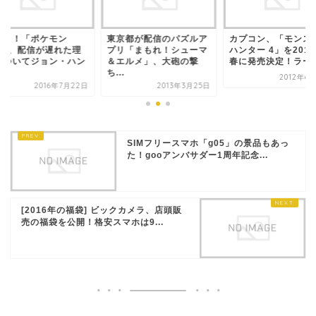
んと！「ポケモン
東京都が配信のパズルア
カプコン、「モンス
O」、配信が遅れた理
プリ「まもれ！シューマ
ハンター 4」を201
についてジョン・ハン
＆エルメ」、大砲の撃
春に発売決定！ラー..
..
ち...
2012年6
2016年7月22日
2013年3月25日
SIMフリースマホ「g05」の景品もあっ
た！gooアンバサダー1周年記念...
[2016年の福袋] ビックカメラ、店頭販
売の福袋を公開！格安スマホは9...