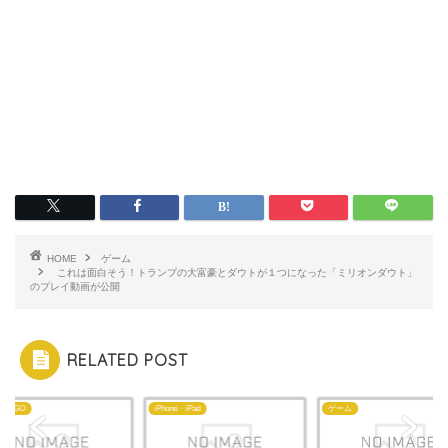
HOME
ゲーム
これは面白そう！トランプの大富豪とダウトが１つになった「ミリオンダウト」
のプレイ動画が公開
RELATED POST
モンGO
iPhone・iPad
ゲーム