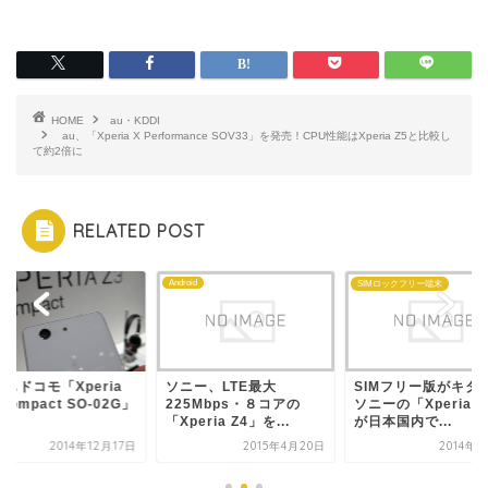
HOME
au・KDDI
au、「Xperia X Performance SOV33」を発売！CPU性能はXperia Z5と比較し
て約2倍に
RELATED POST
a
Android
SIMロックフリー端末
もドコモ「Xperia
ソニー、LTE最大
SIMフリー版がキタ
 Compact SO-02G」
225Mbps・８コアの
ソニーの「Xperia Z
.
「Xperia Z4」を...
が日本国内で...
2014年12月17日
2015年4月20日
2014年