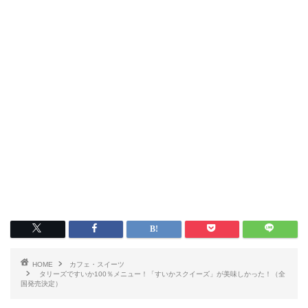
HOME
カフェ・スイーツ
タリーズですいか100％メニュー！「すいかスクイーズ」が美味しかった！（全
国発売決定）