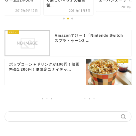
」、ゲーム21本入り
く新しいマリオの最高
ターハンター 3 （...
.
傑...
2011年9
2017年9月12日
2011年11月3日
Amazonすげ～！「Nintendo Switch
スプラトゥーン2 ...
ポップコーン＋ドリンクが100円！映画
料金1,200円！夏限定ユナイテッ...