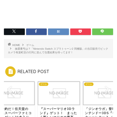
HOME
ゲーム
抽選番号は？「Nintendo Switch スプラトゥーン2 同梱版」の当日販売でビック
カメラ有楽町店の行列に並んで当選結果を待ってます！
RELATED POST
ム
ゲーム
ゲーム
ぐ予約だ！任天堂の
『スーパーマリオ3Dラ
「ジンオウガ」登場
ミニスーパーファミコ
ンド』ゲット！ まった
ンテンドー3DS『モ