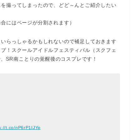
真を撮ってしまったので、どど～んとご紹介したい
場合にはページが分割されます）
もいらっしゃるかもしれないので補足しておきます
イブ！スクールアイドルフェスティバル（スクフェ
で、SR南ことりの覚醒後のコスプレです！
s://t.co/nP6rP1IJYp