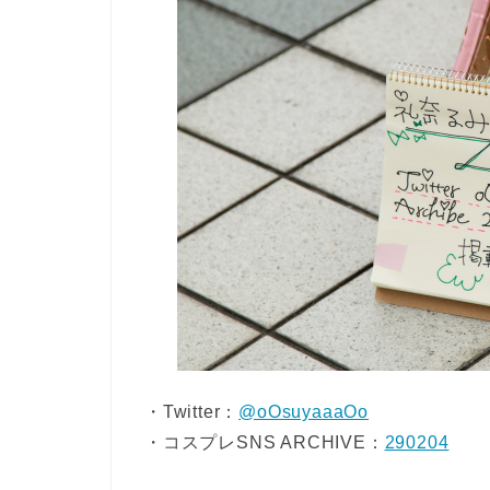
・Twitter：
@oOsuyaaaOo
・コスプレSNS ARCHIVE：
290204