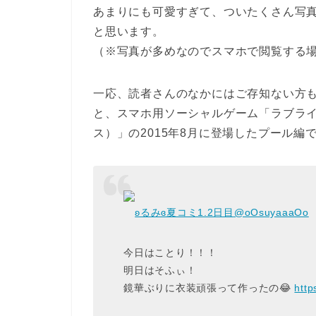
あまりにも可愛すぎて、ついたくさん写
と思います。
（※写真が多めなのでスマホで閲覧する
一応、読者さんのなかにはご存知ない方
と、スマホ用ソーシャルゲーム「ラブラ
ス）」の2015年8月に登場したプール編
ʚるみɞ夏コミ1.2日目
@oOsuyaaaOo
今日はことり！！！
明日はそふぃ！
鏡華ぶりに衣装頑張って作ったの😂
http