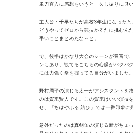
単刀直入に感想をいうと、久し振りに良
主人公・千早たちが高校3年生になった
どうやってゼロから競技かるたに挑むん
手いことまとめたな～と。
で、後半はかなり大会のシーンが豊富で
ンもあり、観てるこちらの心臓がバクバ
には力強く拳を握ってる自分がいました
野村周平の演じる太一がアシスタントを
のは賀来賢人です。この賀来はいい演技
せ、『ちはやふる 結び』では一番印象に
意外だったのは真剣佑の演じる新がちょ