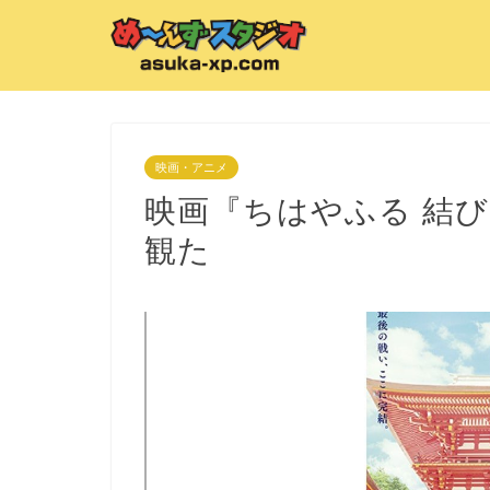
映画・アニメ
映画『ちはやふる 結
観た